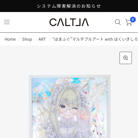
システム障害解消のお知らせ
0
Home
/
Shop
/
ART
/
“はまふぐ”マルチプルアート with はくいきし