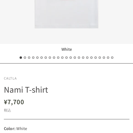
White
CALTLA
Nami T-shirt
¥7,700
税込
Color:
White