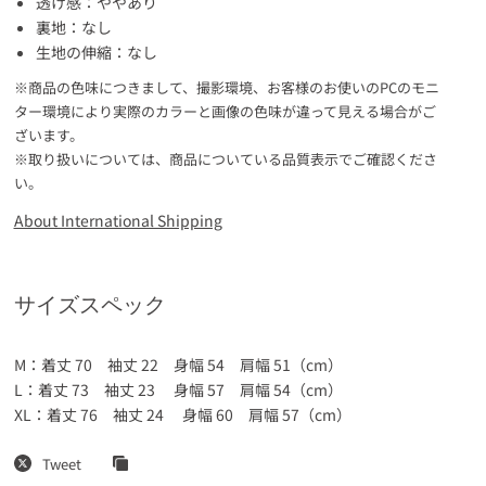
透け感：ややあり
裏地：なし
生地の伸縮：なし
※商品の色味につきまして、撮影環境、お客様のお使いのPCのモニ
ター環境により実際のカラーと画像の色味が違って見える場合がご
ざいます。
※取り扱いについては、商品についている品質表示でご確認くださ
い。
About International Shipping
サイズスペック
M：着丈 70 袖丈 22 身幅 54 肩幅 51（cm）
L：着丈 73 袖丈 23 身幅 57 肩幅 54（cm）
XL：着丈 76 袖丈 24 身幅 60 肩幅 57（cm）
Tweet