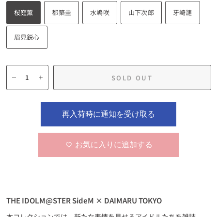
桜庭薫
都築圭
水嶋咲
山下次郎
牙崎漣
眉見鋭心
SOLD OUT
再入荷時に通知を受け取る
お気に入りに追加する
THE IDOLM@STER SideM × DAIMARU TOKYO
本コレクションでは、新たな表情を見せるアイドルたちを雑誌