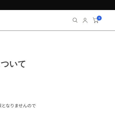
0
について
保となりませんので