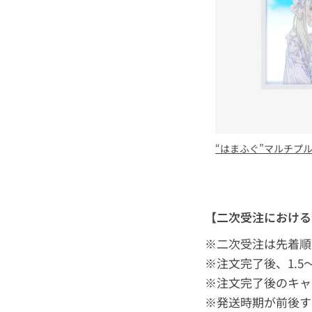
“はまふぐ”マルチプ
【二次受注における
※二次受注は先着順
※注文完了後、1.
※注文完了後のキャ
※発送時期が前後す